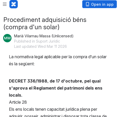
Open in app
Procediment adquisició béns
(compra d'un solar)
Marià Vilarnau Massa (Unlicensed)
Published in Suport Jurídic
Last updated Wed Mar 11 2026
La normativa legal aplicable per la compra d’un solar 
és la següent:
DECRET 336/1988, de 17 d'octubre, pel qual 
s'aprova el Reglament del patrimoni dels ens 
locals.
Article 28
Els ens locals tenen capacitat jurídica plena per 
adquirir, posseir, administrar i disposar tota classe de 