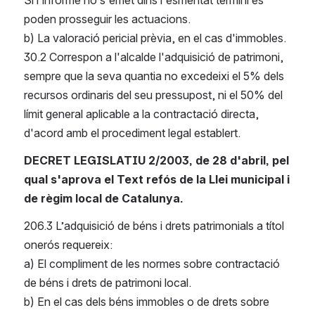
Si l'informe no s'emet dins l'esmentat termini es 
poden prosseguir les actuacions.
b) La valoració pericial prèvia, en el cas d'immobles.
30.2 Correspon a l'alcalde l'adquisició de patrimoni, 
sempre que la seva quantia no excedeixi el 5% dels 
recursos ordinaris del seu pressupost, ni el 50% del 
límit general aplicable a la contractació directa, 
d'acord amb el procediment legal establert.
DECRET LEGISLATIU 2/2003, de 28 d'abril, pel 
qual s'aprova el Text refós de la Llei municipal i 
de règim local de Catalunya.
206.3 L’adquisició de béns i drets patrimonials a títol 
onerós requereix:
a) El compliment de les normes sobre contractació 
de béns i drets de patrimoni local.
b) En el cas dels béns immobles o de drets sobre 