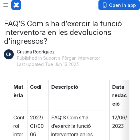
Open in app
FAQ'S Com s'ha d'exercir la funció
interventora en les devolucions
d'ingressos?
Cristina Rodríguez
Published in Suport a l'òrgan interventor
Last updated Tue Jun 13 2023
Mat
Codi
Descripció
Data 
V
èria
redac
ó
ció
Cont
2023/
FAQ’S Com s’ha 
12/06/
0
rol 
CI/00
d’exercir la funció 
2023
inter
06
interventora en les 