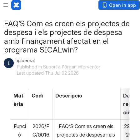
Open in app
FAQ’S Com es creen els projectes de
despesa i els projectes de despesa
amb finançament afectat en el
programa SICALwin?
ipibernat
Published in Suport a l'òrgan interventor
Last updated Thu Jul 02 2026
Mat
Codi
Descripció
Data 
èria
redac
ció
Funci
2026/F
FAQ’S Com es creen els 
29/05/
ó 
C/0016
projectes de despesa i els 
2026