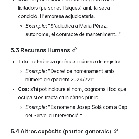
licitadors (persones físiques) amb la seva 
condició, i l'empresa adjudicatària.
Exemple
: “S’adjudica a Maria Pérez, 
autònoma, el contracte de manteniment...”
5.3 Recursos Humans
Títol: 
referència genèrica i número de registre.
Exemple:
 “Decret de nomenament amb 
número d’expedient 2024/321”
Cos: 
s’hi pot incloure el nom, cognoms i lloc que 
ocupa si es tracta d’un càrrec públic.
Exemple
: “Es nomena Josep Solà com a Cap 
del Servei d’Intervenció.”
5.4 Altres supòsits 
(pautes generals)