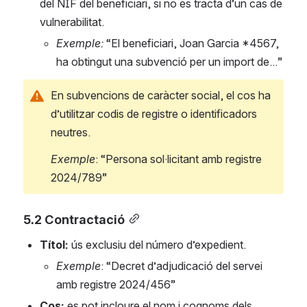
del NIF del beneficiari, si no es tracta d’un cas de 
vulnerabilitat.
Exemple:
 “El beneficiari, Joan Garcia *4567, 
ha obtingut una subvenció per un import de...”
En subvencions de caràcter social, el cos ha 
d’utilitzar codis de registre o identificadors 
neutres.
Exemple
: “Persona sol·licitant amb registre 
2024/789”
5.2 Contractació
Títol: 
ús exclusiu del número d’expedient.
Exemple
: “Decret d’adjudicació del servei 
amb registre 2024/456”
Cos: 
es pot incloure el nom i cognoms dels 